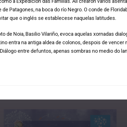
como a Expedición das Familias. Alí crearon varios ase
de Patagones, na boca do río Negro. O conde de Floridab
vitar que o inglés se establecese naquelas latitudes.
to de Noia, Basilio Vilariño, evoca aquelas xornadas dialo
ino entra na antiga aldea de colonos, despois de vencer 
. Diálogo entre defuntos, apenas sombras no medio do la